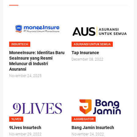
INSURTECH
ASURANSI UNTUK SEMUA
MoneeInsure: Identitas Baru
Tap Insurance
SeaInsure yang Resmi
December 08, 2022
Meluncur di Industri
Asuransi
November 24, 2025
9LIVES
AGGREGATOR
9Lives Insurtech
Bang Jamin Insurtech
November 29, 2022
November 24, 2022