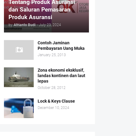
Tentang Produk Asuransi
dan Saluran Pemasaran
Produk Asuransi
by
Afrianto Budi
-
July 23, 2024
Contoh Jaminan
Pembayaran Uang Muka
January 25, 2013
Zona ekonomi eksklusif,
landas kontinen dan laut
lepas
October 28, 2012
Lock & Keys Clause
December 10, 2024