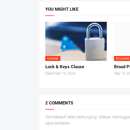
YOU MIGHT LIKE
CLAUSE
B CLAUSE
Lock & Keys Clause
Broad P
December 10, 2024
May 13, 2
2 COMMENTS
Terimakasih telah berkunjung. Silakan meningga
saya sediakan.