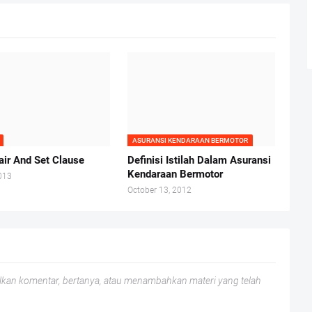
ASURANSI KENDARAAN BERMOTOR
air And Set Clause
Definisi Istilah Dalam Asuransi
Kendaraan Bermotor
013
October 13, 2012
lkan komentar, bertanya, atau menambahkan materi yang telah