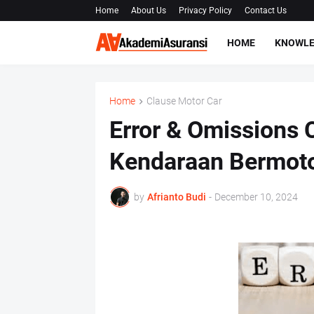
Home
About Us
Privacy Policy
Contact Us
HOME
KNOWLE
Home
Clause Motor Car
Error & Omissions 
Kendaraan Bermot
by
Afrianto Budi
-
December 10, 2024