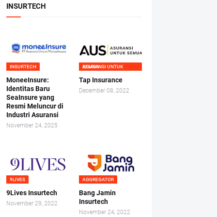
INSURTECH
INSURTECH
ASURANSI UNTUK SEMUA
MoneeInsure:
Tap Insurance
Identitas Baru
December 08, 2022
SeaInsure yang
Resmi Meluncur di
Industri Asuransi
November 24, 2025
9LIVES
AGGREGATOR
9Lives Insurtech
Bang Jamin
Insurtech
November 29, 2022
November 24, 2022