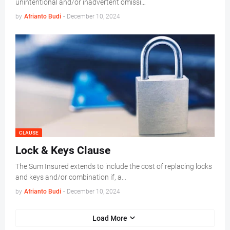
unintentional and/or inadvertent omissi…
by
Afrianto Budi
-
December 10, 2024
CLAUSE
Lock & Keys Clause
The Sum Insured extends to include the cost of replacing locks
and keys and/or combination if, a…
by
Afrianto Budi
-
December 10, 2024
Load More