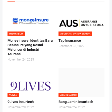
INSURTECH
ASURANSI UNTUK SEMUA
MoneeInsure: Identitas Baru
Tap Insurance
SeaInsure yang Resmi
December 08, 2022
Meluncur di Industri
Asuransi
November 24, 2025
9LIVES
AGGREGATOR
9Lives Insurtech
Bang Jamin Insurtech
November 29, 2022
November 24, 2022