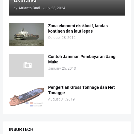
Asuransi
by
Afrianto Budi
-
July 23, 2024
Zona ekonomi eksklusif, landas
kontinen dan laut lepas
October 28, 2012
Contoh Jaminan Pembayaran Uang
Muka
January 25, 2013
Pengertian Gross Tonnage dan Net
Tonagge
August 31, 2019
INSURTECH