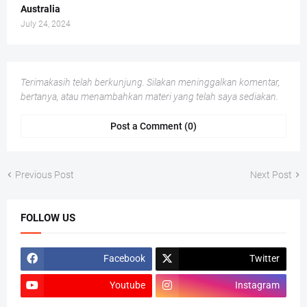
Australia
July 24, 2024
Terimakasih telah berkunjung. Silakan meninggalkan komentar,
bertanya, atau menambahkan materi yang telah saya sediakan.
Post a Comment (0)
Previous Post
Next Post
FOLLOW US
Facebook
Twitter
Youtube
Instagram