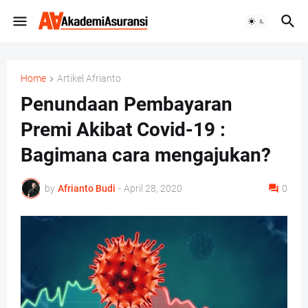
Home
Artikel Afrianto
Penundaan Pembayaran
Premi Akibat Covid-19 :
Bagimana cara mengajukan?
by
Afrianto Budi
-
April 28, 2020
0