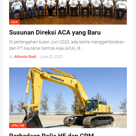
ACA
Susunan Direksi ACA yang Baru
Di pertengahan bulan Juni 2020, ada berita menggembirakan
dari PT Asuransi Central Asia (ACA). B…
by
Afrianto Budi
-
June 25, 2020
CPM / HE