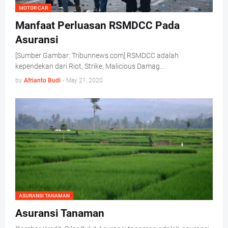
MOTOR CAR
Manfaat Perluasan RSMDCC Pada
Asuransi
[Sumber Gambar: Tribunnews.com] RSMDCC adalah
kependekan dari Riot, Strike, Malicious Damag…
by
Afrianto Budi
-
May 21, 2020
ASURANSI TANAMAN
Asuransi Tanaman