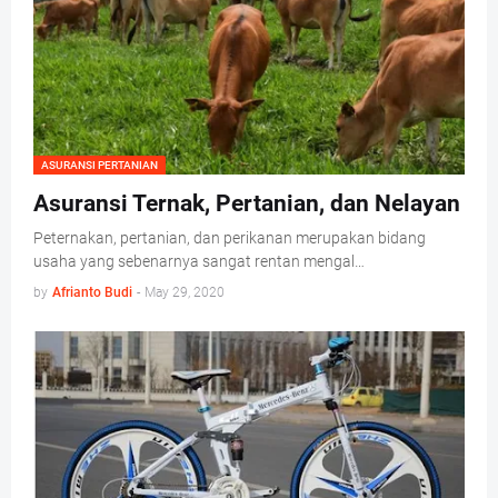
ASURANSI PERTANIAN
Asuransi Ternak, Pertanian, dan Nelayan
Peternakan, pertanian, dan perikanan merupakan bidang
usaha yang sebenarnya sangat rentan mengal…
by
Afrianto Budi
-
May 29, 2020