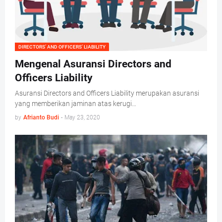
DIRECTORS’ AND OFFICERS’ LIABILITY
Mengenal Asuransi Directors and
Officers Liability
Asuransi Directors and Officers Liability merupakan asuransi
yang memberikan jaminan atas kerugi…
by
Afrianto Budi
-
May 23, 2020