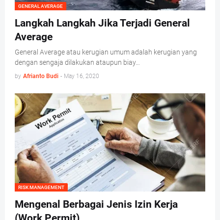
GENERAL AVERAGE
Langkah Langkah Jika Terjadi General
Average
General Average atau kerugian umum adalah kerugian yang
dengan sengaja dilakukan ataupun biay…
by
Afrianto Budi
-
May 16, 2020
RISK MANAGEMENT
Mengenal Berbagai Jenis Izin Kerja
(Work Permit)