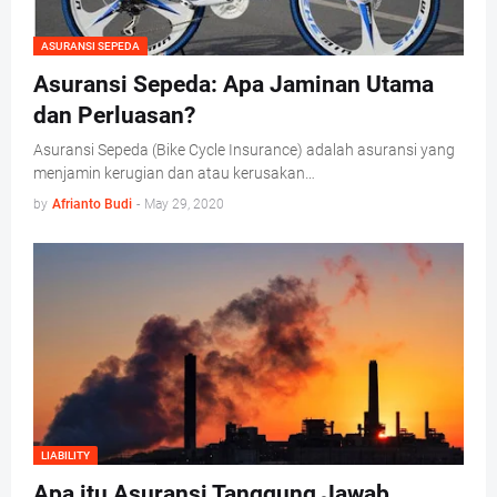
ASURANSI SEPEDA
Asuransi Sepeda: Apa Jaminan Utama
dan Perluasan?
Asuransi Sepeda (Bike Cycle Insurance) adalah asuransi yang
menjamin kerugian dan atau kerusakan…
by
Afrianto Budi
-
May 29, 2020
LIABILITY
Apa itu Asuransi Tanggung Jawab