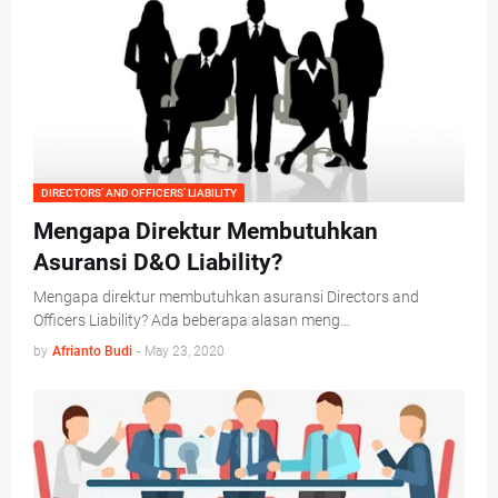
DIRECTORS’ AND OFFICERS’ LIABILITY
Mengapa Direktur Membutuhkan
Asuransi D&O Liability?
Mengapa direktur membutuhkan asuransi Directors and
Officers Liability? Ada beberapa alasan meng…
by
Afrianto Budi
-
May 23, 2020