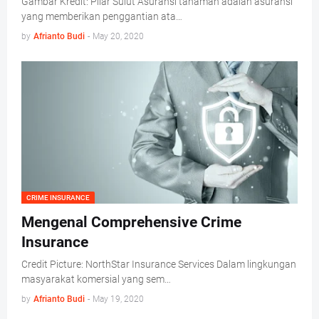
Gambar Kredit: Pilar Sulut Asuransi tanaman adalah asuransi
yang memberikan penggantian ata…
by
Afrianto Budi
-
May 20, 2020
CRIME INSURANCE
Mengenal Comprehensive Crime
Insurance
Credit Picture: NorthStar Insurance Services Dalam lingkungan
masyarakat komersial yang sem…
by
Afrianto Budi
-
May 19, 2020