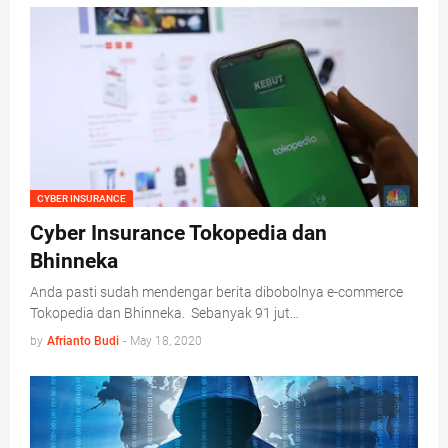
CYBER INSURANCE
Cyber Insurance Tokopedia dan
Bhinneka
Anda pasti sudah mendengar berita dibobolnya e-commerce
Tokopedia dan Bhinneka. Sebanyak 91 jut…
by
Afrianto Budi
-
May 18, 2020