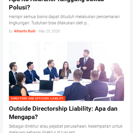
Polusi?
Hampir semua bisnis dapat dituduh melakukan pencemaran
lingkungan. Tuduhan bisa dilakukan oleh p…
by
Afrianto Budi
-
May 25, 2020
DIRECTORS’ AND OFFICERS’ LIABILITY
Outside Directorship Liability: Apa dan
Mengapa?
Sebagai direktur atau pejabat perusahaan, kesempatan untuk
melayani sebagai direktur di luar ent…