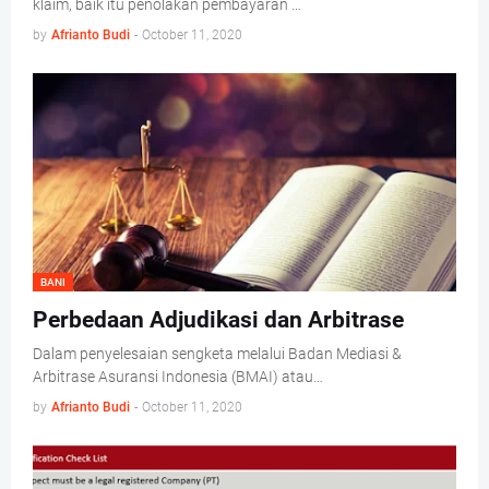
klaim, baik itu penolakan pembayaran …
by
Afrianto Budi
-
October 11, 2020
BANI
Perbedaan Adjudikasi dan Arbitrase
Dalam penyelesaian sengketa melalui Badan Mediasi &
Arbitrase Asuransi Indonesia (BMAI) atau…
by
Afrianto Budi
-
October 11, 2020