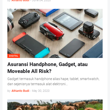
by
Afrianto Budi
-
June 04, 2020
DIGITAL
Asuransi Handphone, Gadget, atau
Moveable All Risk?
Gadget termasuk handphone alias hape, tablet, smartwatch,
dan sejenisnya termasuk alat elektroni…
by
Afrianto Budi
-
May 30, 2020