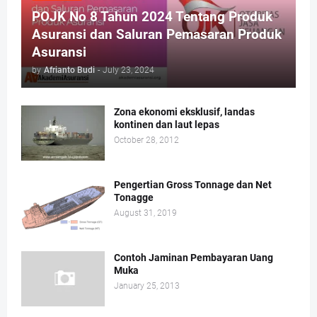
POJK No 8 Tahun 2024 Tentang Produk
Asuransi dan Saluran Pemasaran Produk
Asuransi
by
Afrianto Budi
-
July 23, 2024
Zona ekonomi eksklusif, landas
kontinen dan laut lepas
October 28, 2012
Pengertian Gross Tonnage dan Net
Tonagge
August 31, 2019
Contoh Jaminan Pembayaran Uang
Muka
January 25, 2013